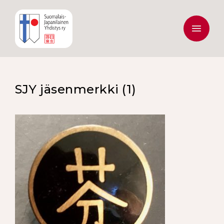
SJY jäsenmerkki (1)