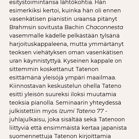
esitystoimintansa lähtökohtia. Hän
esimerkiksi kertoi, kuinka hän oli ennen
vasenkätisen pianistin uraansa pitänyt
Brahmsin sovitusta Bachin
Chaconnesta
vasemmalle kädelle pelkästään tylsänä
harjoituskappaleena, mutta ymmärtänyt
teoksen viehätyksen oman vasenkätisen
uran käynnistyttyä. Kyseinen kappale on
sittemmin koskettanut Tatenon
esittämänä yleisöjä ympäri maailmaa.
Kiinnostavan keskustelun ohella Tateno
esitti yleisön suureksi iloksi muutamia
teoksia pianolla. Seminaarin yhteydessä
julkistettiin myös
Izumi Tateno 77
-
juhlajulkaisu, joka sisältää sekä Tatenoon
liittyviä että ensimmäistä kertaa japanista
suomennettuja Tatenon kirjoittamia