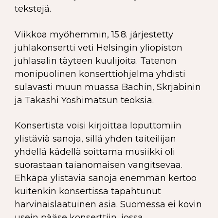
tekstejä.
Viikkoa myöhemmin, 15.8. järjestetty
juhlakonsertti veti Helsingin yliopiston
juhlasalin täyteen kuulijoita. Tatenon
monipuolinen konserttiohjelma yhdisti
sulavasti muun muassa Bachin, Skrjabinin
ja Takashi Yoshimatsun teoksia.
Konsertista voisi kirjoittaa loputtomiin
ylistäviä sanoja, sillä yhden taiteilijan
yhdellä kädellä soittama musiikki oli
suorastaan taianomaisen vangitsevaa.
Ehkäpä ylistäviä sanoja enemmän kertoo
kuitenkin konsertissa tapahtunut
harvinaislaatuinen asia. Suomessa ei kovin
usein pääse konserttiin, jossa