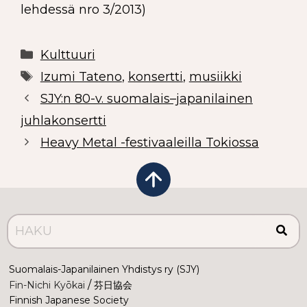
lehdessä nro 3/2013)
Kulttuuri
Izumi Tateno
,
konsertti
,
musiikki
SJY:n 80-v. suomalais–japanilainen
juhlakonsertti
Heavy Metal -festivaaleilla Tokiossa
Suomalais-Japanilainen Yhdistys ry (SJY)
 /
Fin-Nichi Kyōkai
 芬日協会
Finnish Japanese Society