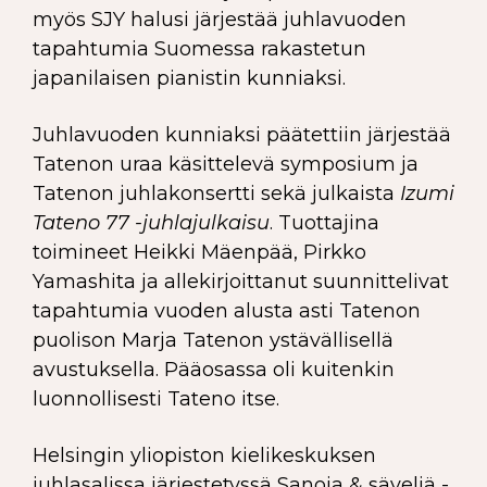
myös SJY halusi järjestää juhlavuoden
tapahtumia Suomessa rakastetun
japanilaisen pianistin kunniaksi.
Juhlavuoden kunniaksi päätettiin järjestää
Tatenon uraa käsittelevä symposium ja
Tatenon juhlakonsertti sekä julkaista
Izumi
Tateno 77 -juhlajulkaisu
. Tuottajina
toimineet Heikki Mäenpää, Pirkko
Yamashita ja allekirjoittanut suunnittelivat
tapahtumia vuoden alusta asti Tatenon
puolison Marja Tatenon ystävällisellä
avustuksella. Pääosassa oli kuitenkin
luonnollisesti Tateno itse.
Helsingin yliopiston kielikeskuksen
juhlasalissa järjestetyssä Sanoja & säveliä -