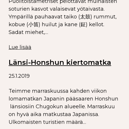
Puolitoistametriset pelottavat muinaisten
soturien kasvot valaisevat yötaivasta.
Ympärillä pauhaavat taiko (太鼓) rummut,
kobue (小笛) huilut ja kane (鉦) kellot.
Sadat miehet,…
Lue lisää
Länsi-Honshun kiertomatka
25.1.2019
Teimme marraskuussa kahden viikon
lomamatkan Japanin pääsaaren Honshun
länsiosiin Chugokun alueelle. Marraskuu
on hyvä aika matkustaa Japanissa.
Ulkomaisten turistien määrä…