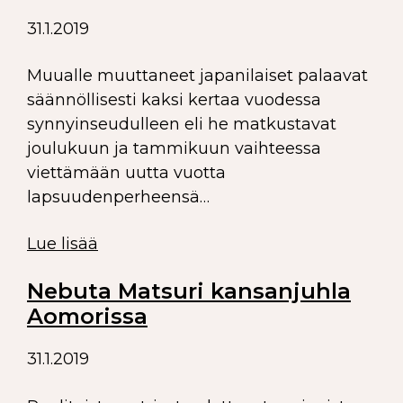
31.1.2019
Muualle muuttaneet japanilaiset palaavat
säännöllisesti kaksi kertaa vuodessa
synnyinseudulleen eli he matkustavat
joulukuun ja tammikuun vaihteessa
viettämään uutta vuotta
lapsuudenperheensä…
Lue lisää
Nebuta Matsuri kansanjuhla
Aomorissa
31.1.2019