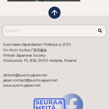
Suomalais-Japanilainen Yhdistys ry (SJY)
 /
Fin-Nichi Kyōkai
 芬日協会
Finnish Japanese Society
Postiosoite: PL 818, 00101 Helsinki, Finland
sihteeri@suomi-japani.net
japan.contact@suomi-japani.net
www.suomi-japani.net