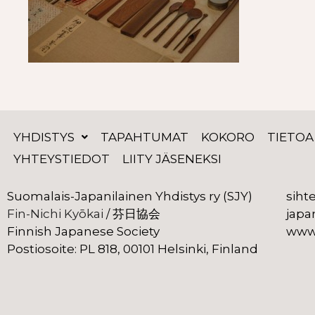
YHDISTYS
TAPAHTUMAT
KOKORO
TIETOA
YHTEYSTIEDOT
LIITY JÄSENEKSI
Suomalais-Japanilainen Yhdistys ry (SJY)
siht
Fin-Nichi Kyōkai
 芬日協会
japa
 /
Finnish Japanese Society
www.
Postiosoite: PL 818, 00101 Helsinki, Finland