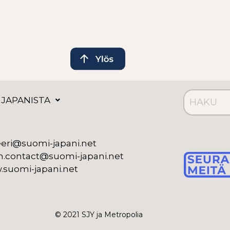
 JAPANISTA
eeri@suomi-japani.net
n.contact@suomi-japani.net
suomi-japani.net
© 2021 SJY ja Metropolia