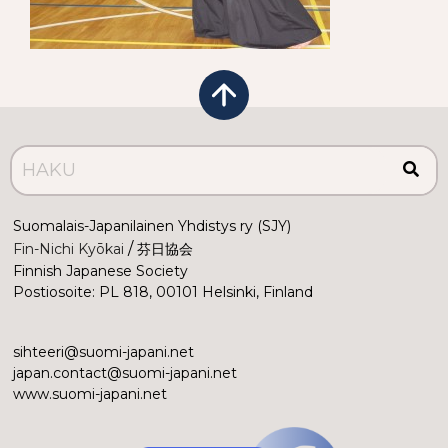
Suomalais-Japanilainen Yhdistys ry (SJY)
 /
Fin-Nichi Kyōkai
 芬日協会
Finnish Japanese Society
Postiosoite: PL 818, 00101 Helsinki, Finland
sihteeri@suomi-japani.net
japan.contact@suomi-japani.net
www.suomi-japani.net