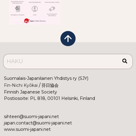
Suomalais-Japanilainen Yhdistys ry (SJY)
 /
Fin-Nichi Kyōkai
 芬日協会
Finnish Japanese Society
Postiosoite: PL 818, 00101 Helsinki, Finland
sihteeri@suomi-japani.net
japan.contact@suomi-japani.net
www.suomi-japani.net