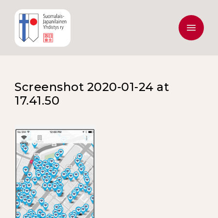
Screenshot 2020-01-24 at
17.41.50