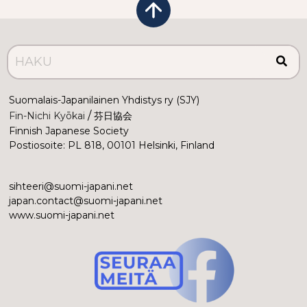
Suomalais-Japanilainen Yhdistys ry (SJY)
 /
Fin-Nichi Kyōkai
 芬日協会
Finnish Japanese Society
Postiosoite: PL 818, 00101 Helsinki, Finland
sihteeri@suomi-japani.net
japan.contact@suomi-japani.net
www.suomi-japani.net