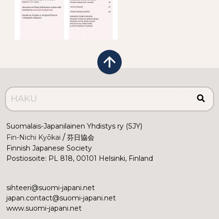
Suomalais-Japanilainen Yhdistys ry (SJY)
 /
Fin-Nichi Kyōkai
 芬日協会
Finnish Japanese Society
Postiosoite: PL 818, 00101 Helsinki, Finland
sihteeri@suomi-japani.net
japan.contact@suomi-japani.net
www.suomi-japani.net