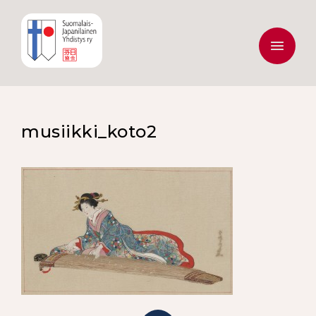
musiikki_koto2