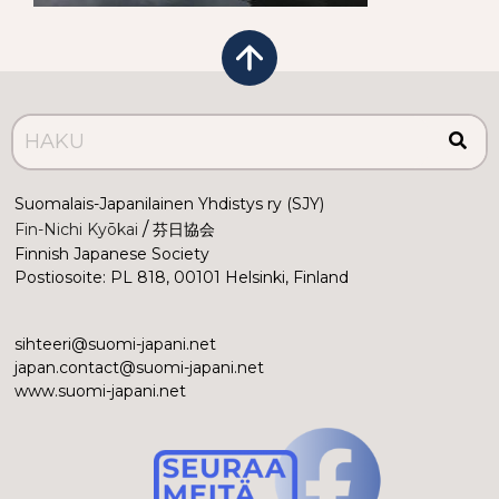
Suomalais-Japanilainen Yhdistys ry (SJY)
 /
Fin-Nichi Kyōkai
 芬日協会
Finnish Japanese Society
Postiosoite: PL 818, 00101 Helsinki, Finland
sihteeri@suomi-japani.net
japan.contact@suomi-japani.net
www.suomi-japani.net