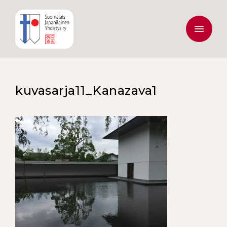
kuvasarja11_Kanazava1