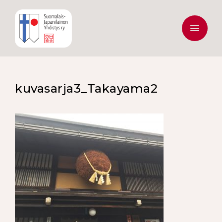
kuvasarja3_Takayama2