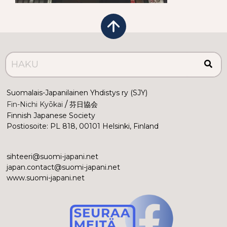
Suomalais-Japanilainen Yhdistys ry (SJY)
 /
Fin-Nichi Kyōkai
 芬日協会
Finnish Japanese Society
Postiosoite: PL 818, 00101 Helsinki, Finland
sihteeri@suomi-japani.net
japan.contact@suomi-japani.net
www.suomi-japani.net