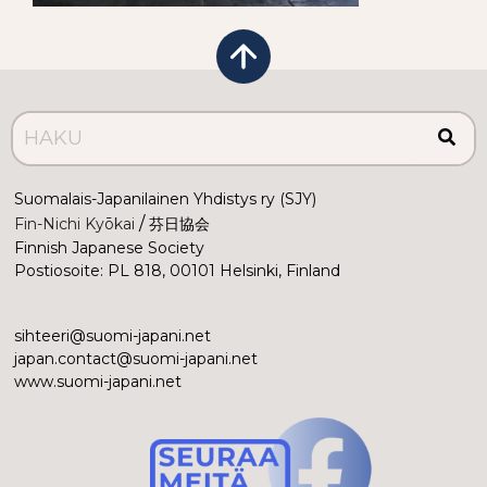
Suomalais-Japanilainen Yhdistys ry (SJY)
 /
Fin-Nichi Kyōkai
 芬日協会
Finnish Japanese Society
Postiosoite: PL 818, 00101 Helsinki, Finland
sihteeri@suomi-japani.net
japan.contact@suomi-japani.net
www.suomi-japani.net