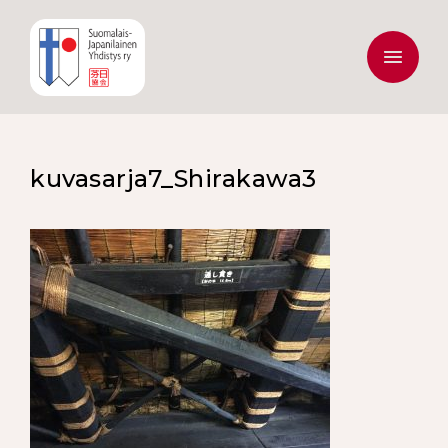
kuvasarja7_Shirakawa3