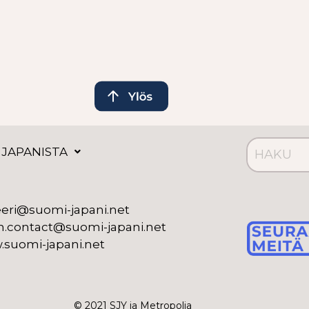
 JAPANISTA
eeri@suomi-japani.net
n.contact@suomi-japani.net
suomi-japani.net
© 2021 SJY ja Metropolia