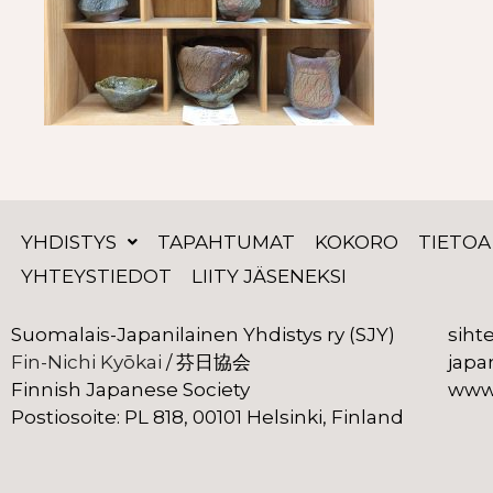
YHDISTYS
TAPAHTUMAT
KOKORO
TIETOA
YHTEYSTIEDOT
LIITY JÄSENEKSI
Suomalais-Japanilainen Yhdistys ry (SJY)
siht
Fin-Nichi Kyōkai
 芬日協会
japa
 /
Finnish Japanese Society
www.
Postiosoite: PL 818, 00101 Helsinki, Finland