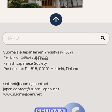
Suomalais-Japanilainen Yhdistys ry (SJY)
 /
Fin-Nichi Kyōkai
 芬日協会
Finnish Japanese Society
Postiosoite: PL 818, 00101 Helsinki, Finland
sihteeri@suomi-japani.net
japan.contact@suomi-japani.net
www.suomi-japani.net