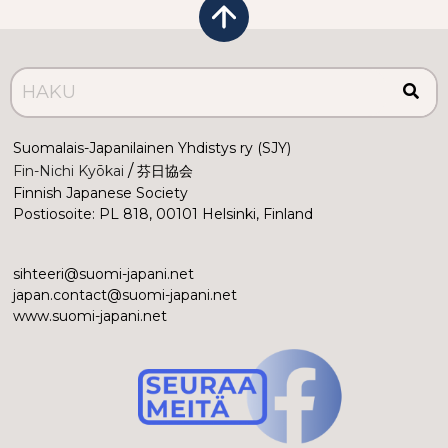
Suomalais-Japanilainen Yhdistys ry (SJY)
 /
Fin-Nichi Kyōkai
 芬日協会
Finnish Japanese Society
Postiosoite: PL 818, 00101 Helsinki, Finland
sihteeri@suomi-japani.net
japan.contact@suomi-japani.net
www.suomi-japani.net