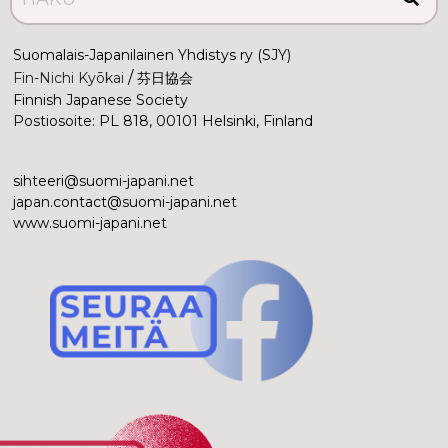
Suomalais-Japanilainen Yhdistys ry (SJY)
 /
Fin-Nichi Kyōkai
 芬日協会
Finnish Japanese Society
Postiosoite: PL 818, 00101 Helsinki, Finland
sihteeri@suomi-japani.net
japan.contact@suomi-japani.net
www.suomi-japani.net