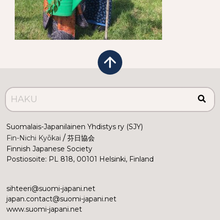
Suomalais-Japanilainen Yhdistys ry (SJY)
 /
Fin-Nichi Kyōkai
 芬日協会
Finnish Japanese Society
Postiosoite: PL 818, 00101 Helsinki, Finland
sihteeri@suomi-japani.net
japan.contact@suomi-japani.net
www.suomi-japani.net