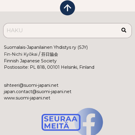
Suomalais-Japanilainen Yhdistys ry (SJY)
 /
Fin-Nichi Kyōkai
 芬日協会
Finnish Japanese Society
Postiosoite: PL 818, 00101 Helsinki, Finland
sihteeri@suomi-japani.net
japan.contact@suomi-japani.net
www.suomi-japani.net