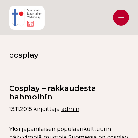
cosplay
Cosplay – rakkaudesta
hahmoihin
13.11.2015
kirjoittaja
admin
Yksi japanilaisen populaarikulttuurin
näkyvimpiä muotoja Suomessa on cosplay