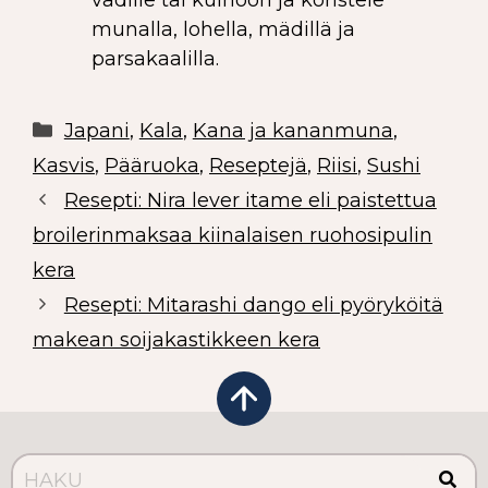
munalla, lohella, mädillä ja
parsakaalilla.
Japani
,
Kala
,
Kana ja kananmuna
,
Kasvis
,
Pääruoka
,
Reseptejä
,
Riisi
,
Sushi
Resepti: Nira lever itame eli paistettua
broilerinmaksaa kiinalaisen ruohosipulin
kera
Resepti: Mitarashi dango eli pyöryköitä
makean soijakastikkeen kera