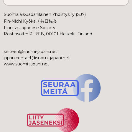
Suomalais-Japanilainen Yhdistys ry (SJY)
 /
Fin-Nichi Kyōkai
 芬日協会
Finnish Japanese Society
Postiosoite: PL 818, 00101 Helsinki, Finland
sihteeri@suomi-japani.net
japan.contact@suomi-japani.net
www.suomi-japani.net