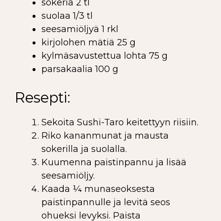
sokeria 2 tl
suolaa 1/3 tl
seesamiöljyä 1 rkl
kirjolohen mätiä 25 g
kylmäsavustettua lohta 75 g
parsakaalia 100 g
Resepti:
Sekoita Sushi-Taro keitettyyn riisiin.
Riko kananmunat ja mausta
sokerilla ja suolalla.
Kuumenna paistinpannu ja lisää
seesamiöljy.
Kaada ¼ munaseoksesta
paistinpannulle ja levitä seos
ohueksi levyksi. Paista