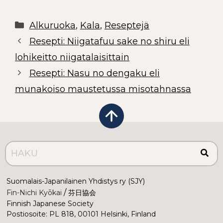
Alkuruoka
,
Kala
,
Reseptejä
Resepti: Niigatafuu sake no shiru eli
lohikeitto niigatalaisittain
Resepti: Nasu no dengaku eli
munakoiso maustetussa misotahnassa
Suomalais-Japanilainen Yhdistys ry (SJY)
 /
Fin-Nichi Kyōkai
 芬日協会
Finnish Japanese Society
Postiosoite: PL 818, 00101 Helsinki, Finland