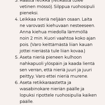
Raasta retikka (retikasta tulee
vetinen mössö). Silppua ruohosipuli
pieneksi.
Leikkaa nieriä neljään osaan. Laita
ne varovasti kiehuvaan nesteeseen.
Anna kiehua miedolla lämmöllä
noin 2 min. Kuori vaahtoa koko ajan
pois. (Varo keittämästä liian kauan
jottei nieriästä tule liian kovaa.)
Aseta nieriä pieneen kulhoon
nahkapuoli ylöspäin ja kaada lientä
sen verran, että nieriä juuri ja juuri
peittyy. Varo ettei nieriä murene.
Aseta retikkaraastetta ja
wasabinokare nieriän päälle ja
lopuksi ripottele ruohosipulia kaiken
päälle.