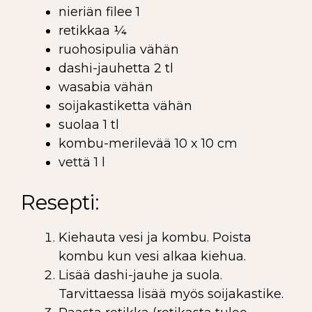
nieriän filee 1
retikkaa ¼
ruohosipulia vähän
dashi-jauhetta 2 tl
wasabia vähän
soijakastiketta vähän
suolaa 1 tl
kombu-merilevää 10 x 10 cm
vettä 1 l
Resepti:
Kiehauta vesi ja kombu. Poista
kombu kun vesi alkaa kiehua.
Lisää dashi-jauhe ja suola.
Tarvittaessa lisää myös soijakastike.