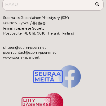
Suomalais-Japanilainen Yhdistys ry (SJY)
 /
Fin-Nichi Kyōkai
 芬日協会
Finnish Japanese Society
Postiosoite: PL 818, 00101 Helsinki, Finland
sihteeri@suomi-japani.net
japan.contact@suomi-japani.net
www.suomi-japani.net