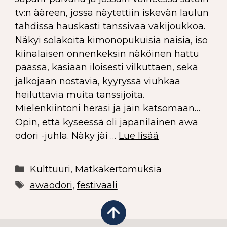
tv:n ääreen, jossa näytettiin iskevän laulun
tahdissa hauskasti tanssivaa väkijoukkoa.
Näkyi solakoita kimonopukuisia naisia, iso
kiinalaisen onnenkeksin näköinen hattu
päässä, käsiään iloisesti vilkuttaen, sekä
jalkojaan nostavia, kyyryssä viuhkaa
heiluttavia muita tanssijoita.
Mielenkiintoni heräsi ja jäin katsomaan…
Opin, että kyseessä oli japanilainen awa
odori -juhla. Näky jäi …
Lue lisää
Kulttuuri
,
Matkakertomuksia
awaodori
,
festivaali