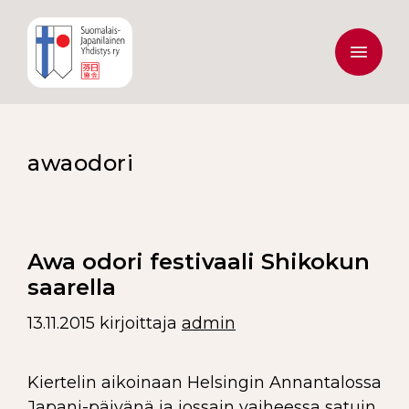
awaodori
Awa odori festivaali Shikokun
saarella
13.11.2015
kirjoittaja
admin
Kiertelin aikoinaan Helsingin Annantalossa
Japani-päivänä ja jossain vaiheessa satuin