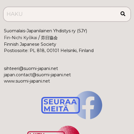
Suomalais-Japanilainen Yhdistys ry (SJY)
 /
Fin-Nichi Kyōkai
 芬日協会
Finnish Japanese Society
Postiosoite: PL 818, 00101 Helsinki, Finland
sihteeri@suomi-japani.net
japan.contact@suomi-japani.net
www.suomi-japani.net