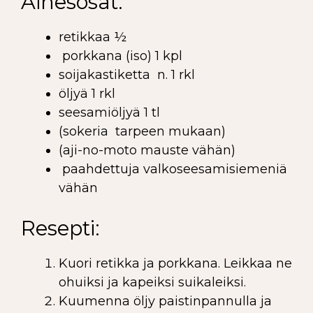
Ainesosat:
retikkaa ½
porkkana (iso) 1 kpl
soijakastiketta n. 1 rkl
öljyä 1 rkl
seesamiöljyä 1 tl
(sokeria tarpeen mukaan)
(aji-no-moto mauste vähän)
paahdettuja valkoseesamisiemeniä
vähän
Resepti:
Kuori retikka ja porkkana. Leikkaa ne
ohuiksi ja kapeiksi suikaleiksi.
Kuumenna öljy paistinpannulla ja