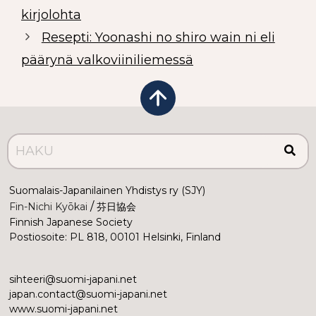
kirjolohta
Resepti: Yoonashi no shiro wain ni eli
päärynä valkoviiniliemessä
Suomalais-Japanilainen Yhdistys ry (SJY)
 /
Fin-Nichi Kyōkai
 芬日協会
Finnish Japanese Society
Postiosoite: PL 818, 00101 Helsinki, Finland
sihteeri@suomi-japani.net
japan.contact@suomi-japani.net
www.suomi-japani.net