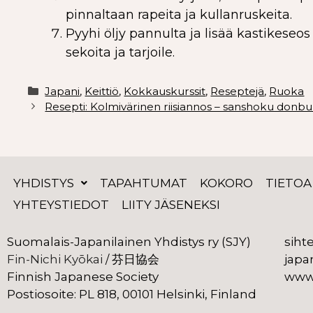
pinnaltaan rapeita ja kullanruskeita.
Pyyhi öljy pannulta ja lisää kastikeseo
sekoita ja tarjoile.
Japani
,
Keittiö
,
Kokkauskurssit
,
Reseptejä
,
Ruoka
Resepti: Kolmivärinen riisiannos – sanshoku donbu
YHDISTYS
TAPAHTUMAT
KOKORO
TIETOA
YHTEYSTIEDOT
LIITY JÄSENEKSI
Suomalais-Japanilainen Yhdistys ry (SJY)
siht
Fin-Nichi Kyōkai
 芬日協会
japa
 /
Finnish Japanese Society
www.
Postiosoite: PL 818, 00101 Helsinki, Finland