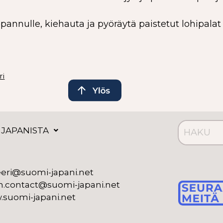
s pannulle, kiehauta ja pyöräytä paistetut lohipal
ri
 JAPANISTA
eeri@suomi-japani.net
n.contact@suomi-japani.net
suomi-japani.net