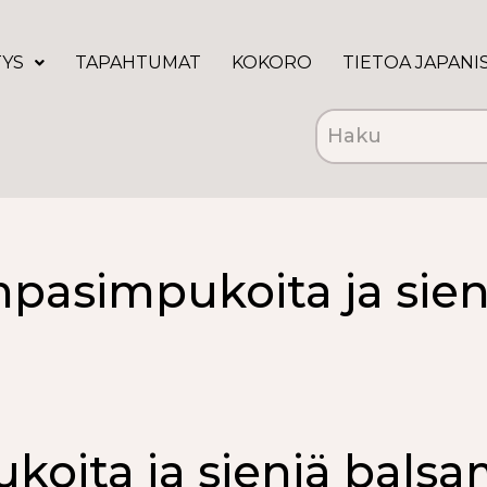
TYS
TAPAHTUMAT
KOKORO
TIETOA JAPANI
mpasimpukoita ja sien
oita ja sieniä balsa