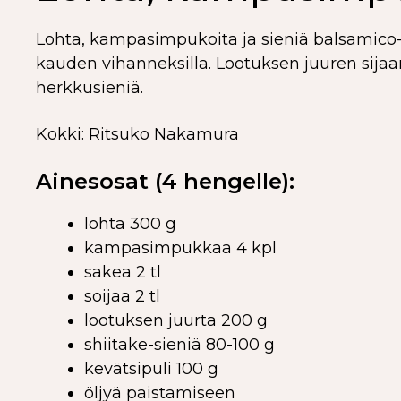
Lohta, kampasimpukoita ja sieniä balsamico-k
kauden vihanneksilla. Lootuksen juuren sijaan
herkkusieniä.
Kokki: Ritsuko Nakamura
Ainesosat (4 hengelle):
lohta 300 g
kampasimpukkaa 4 kpl
sakea 2 tl
soijaa 2 tl
lootuksen juurta 200 g
shiitake-sieniä 80-100 g
kevätsipuli 100 g
öljyä paistamiseen