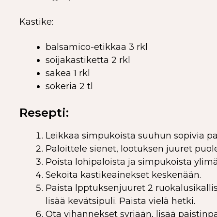
Kastike:
balsamico-etikkaa 3 rkl
soijakastiketta 2 rkl
sakea 1 rkl
sokeria 2 tl
Resepti:
Leikkaa simpukoista suuhun sopivia palo
Paloittele sienet, lootuksen juuret puole
Poista lohipaloista ja simpukoista ylimä
Sekoita kastikeainekset keskenään.
Paista lpptuksenjuuret 2 ruokalusikalli
lisää kevätsipuli. Paista vielä hetki.
Ota vihannekset syrjään, lisää paistinp