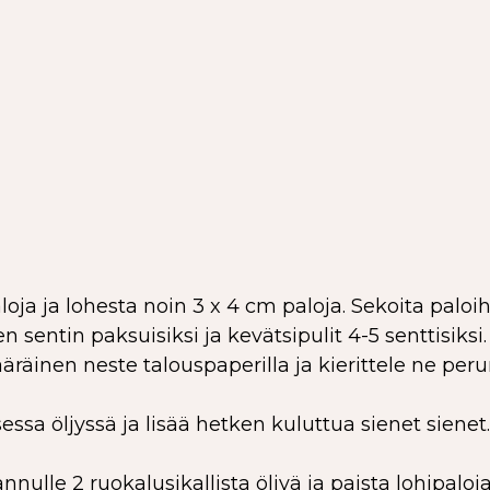
ja ja lohesta noin 3 x 4 cm paloja. Sekoita paloihi
n sentin paksuisiksi ja kevätsipulit 4-5 senttisiksi.
äräinen neste talouspaperilla ja kierittele ne per
sessa öljyssä ja lisää hetken kuluttua sienet siene
annulle 2 ruokalusikallista öljyä ja paista lohipal