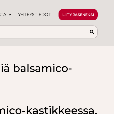
STA
YHTEYSTIEDOT
LIITY JÄSENEKSI
iä balsamico-
mico-kastikkeessa.