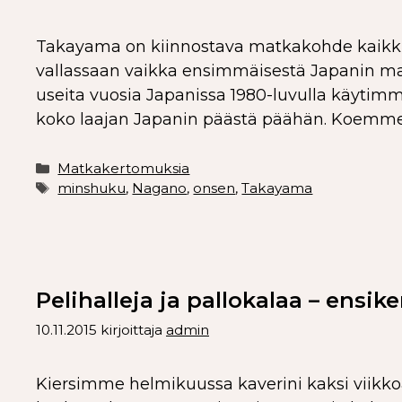
Takayama on kiinnostava matkakohde kaikkin
vallassaan vaikka ensimmäisestä Japanin m
useita vuosia Japanissa 1980-luvulla käyti
koko laajan Japanin päästä päähän. Koemm
Matkakertomuksia
minshuku
,
Nagano
,
onsen
,
Takayama
Pelihalleja ja pallokalaa – ensi
10.11.2015
kirjoittaja
admin
Kiersimme helmikuussa kaverini kaksi viikk