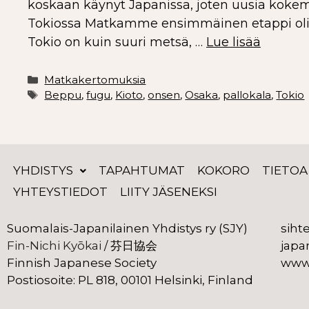
koskaan käynyt Japanissa, joten uusia kokemu
Tokiossa Matkamme ensimmäinen etappi oli To
Tokio on kuin suuri metsä, …
Lue lisää
Matkakertomuksia
Beppu
,
fugu
,
Kioto
,
onsen
,
Osaka
,
pallokala
,
Tokio
YHDISTYS
TAPAHTUMAT
KOKORO
TIETOA
YHTEYSTIEDOT
LIITY JÄSENEKSI
Suomalais-Japanilainen Yhdistys ry (SJY)
siht
Fin-Nichi Kyōkai
 芬日協会
japa
 /
Finnish Japanese Society
www.
Postiosoite: PL 818, 00101 Helsinki, Finland