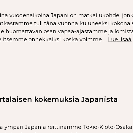
a vuodenaikoina Japani on matkailukohde, jonka
atkastamme tuli tänä vuonna kuluneeksi kokona
mme huomattavan osan vapaa-ajastamme ja lomist
e itsemme onnekkaiksi koska voimme …
Lue lisää
kertalaisen kokemuksia Japanista
oa ympäri Japania reittinämme Tokio-Kioto-Osaka