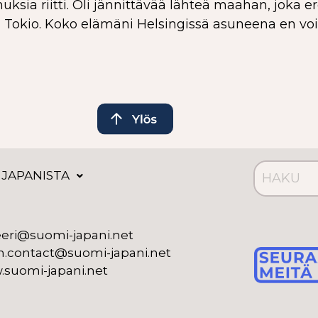
ksia riitti. Oli jännittävää lähteä maahan, joka e
kio. Koko elämäni Helsingissä asuneena en voi v
 JAPANISTA
eeri@suomi-japani.net
n.contact@suomi-japani.net
suomi-japani.net