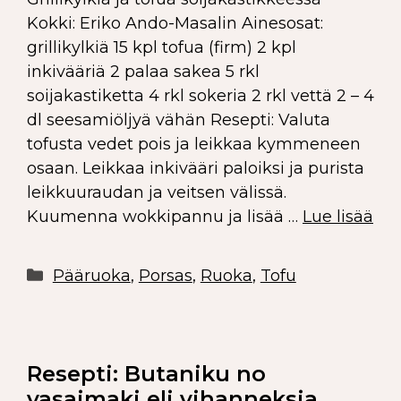
Kokki: Eriko Ando-Masalin Ainesosat:
grillikylkiä 15 kpl tofua (firm) 2 kpl
inkivääriä 2 palaa sakea 5 rkl
soijakastiketta 4 rkl sokeria 2 rkl vettä 2 – 4
dl seesamiöljyä vähän Resepti: Valuta
tofusta vedet pois ja leikkaa kymmeneen
osaan. Leikkaa inkivääri paloiksi ja purista
leikkuuraudan ja veitsen välissä.
Kuumenna wokkipannu ja lisää …
Lue lisää
Pääruoka
,
Porsas
,
Ruoka
,
Tofu
Resepti: Butaniku no
yasaimaki eli vihanneksia