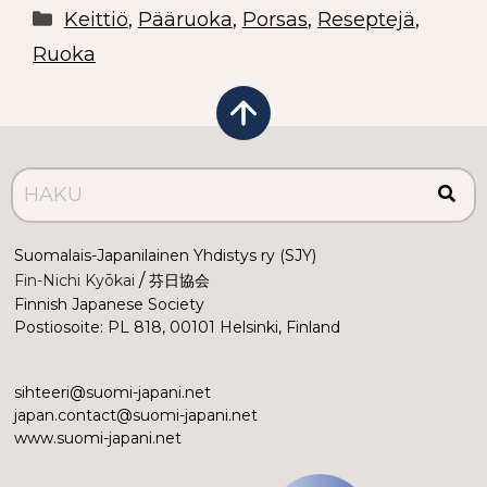
Keittiö
,
Pääruoka
,
Porsas
,
Reseptejä
,
Ruoka
Suomalais-Japanilainen Yhdistys ry (SJY)
 /
Fin-Nichi Kyōkai
 芬日協会
Finnish Japanese Society
Postiosoite: PL 818, 00101 Helsinki, Finland
sihteeri@suomi-japani.net
japan.contact@suomi-japani.net
www.suomi-japani.net