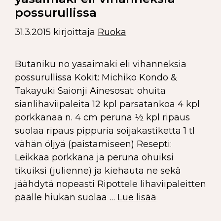
possurullissa
31.3.2015
kirjoittaja
Ruoka
Butaniku no yasaimaki eli vihanneksia
possurullissa Kokit: Michiko Kondo &
Takayuki Saionji Ainesosat: ohuita
sianlihaviipaleita 12 kpl parsatankoa 4 kpl
porkkanaa n. 4 cm peruna ½ kpl ripaus
suolaa ripaus pippuria soijakastiketta 1 tl
vähän öljyä (paistamiseen) Resepti:
Leikkaa porkkana ja peruna ohuiksi
tikuiksi (julienne) ja kiehauta ne sekä
jäähdytä nopeasti Ripottele lihaviipaleitten
päälle hiukan suolaa …
Lue lisää