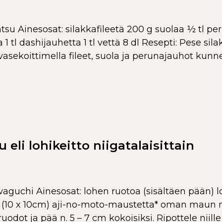
 Ainesosat: silakkafileetä 200 g suolaa ½ tl perun
ta 1 tl dashijauhetta 1 tl vettä 8 dl Resepti: Pese s
uvasekoittimella fileet, suola ja perunajauhot kunn
 eli lohikeitto niigatalaisittain
aguchi Ainesosat: lohen ruotoa (sisältäen pään) lo
vää (10 x 10cm) aji-no-moto-maustetta* oman ma
 ruodot ja pää n. 5 – 7 cm kokoisiksi. Ripottele niill