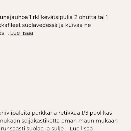
ajauhoa 1 rkl kevätsipulia 2 ohutta tai 1
ilakkafileet suolavedessä ja kuivaa ne
es …
Lue lisää
hiviipaleita porkkana retikkaa 1/3 puolikas
un mukaan soijakastiketta oman maun mukaan
e runsaasti suolaa ja sulje …
Lue lisää