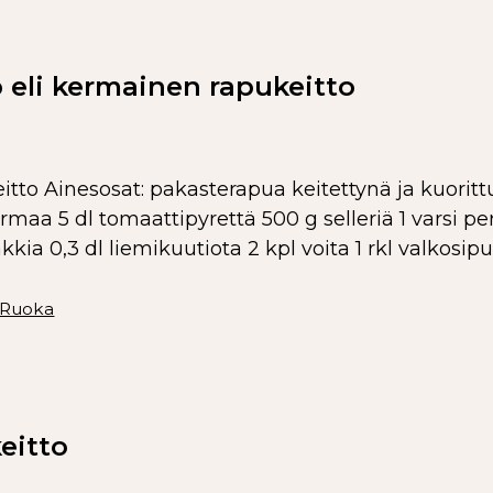
 eli kermainen rapukeitto
tto Ainesosat: pakasterapua keitettynä ja kuoritt
aa 5 dl tomaattipyrettä 500 g selleriä 1 varsi persi
kia 0,3 dl liemikuutiota 2 kpl voita 1 rkl valkosip
Ruoka
eitto