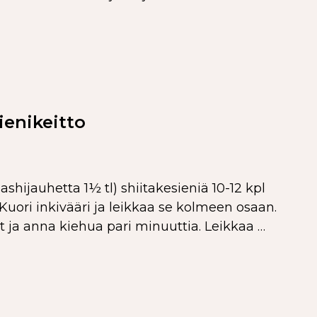
ienikeitto
shijauhetta 1½ tl) shiitakesieniä 10-12 kpl
 Kuori inkivääri ja leikkaa se kolmeen osaan.
et ja anna kiehua pari minuuttia. Leikkaa …