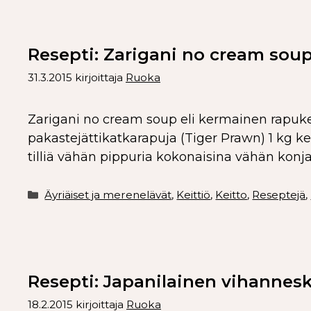
Resepti: Zarigani no cream soup
31.3.2015
kirjoittaja
Ruoka
Zarigani no cream soup eli kermainen rapukei
pakastejättikatkarapuja (Tiger Prawn) 1 kg kerm
tilliä vähän pippuria kokonaisina vähän konjak
Äyriäiset ja merenelävät
,
Keittiö
,
Keitto
,
Reseptejä
,
Resepti: Japanilainen vihannesk
18.2.2015
kirjoittaja
Ruoka