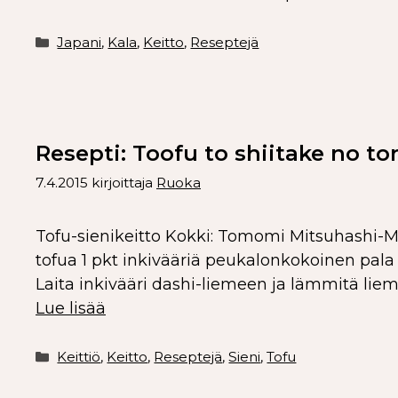
Japani
,
Kala
,
Keitto
,
Reseptejä
Resepti: Toofu to shiitake no tor
7.4.2015
kirjoittaja
Ruoka
Tofu-sienikeitto Kokki: Tomomi Mitsuhashi-Meri
tofua 1 pkt inkivääriä peukalonkokoinen pala s
Laita inkivääri dashi-liemeen ja lämmitä liemi
Lue lisää
Keittiö
,
Keitto
,
Reseptejä
,
Sieni
,
Tofu