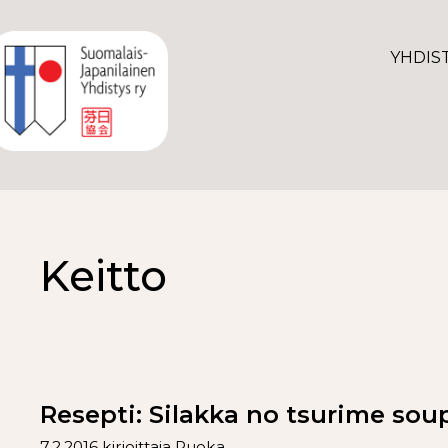
YHDIS
Keitto
Resepti: Silakka no tsurime soup
7.2.2016
kirjoittaja
Ruoka