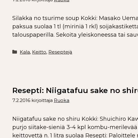
Silakka no tsurime soup Kokki: Masako Uematsu
paksua suolaa 1 tl (miriniä 1 rkl) soijakastiket
talouspaperilla. Sekoita yleiskoneessa tai sa
Kala
,
Keitto
,
Reseptejä
Resepti: Niigatafuu sake no shiru
7.2.2016
kirjoittaja
Ruoka
Niigatafuu sake no shiru Kokki: Shuichiro Kaw
purjo siitake-sieniä 3-4 kpl kombu-merile
keittovettä n. 1 litra suolaa Resepti: Paloittele