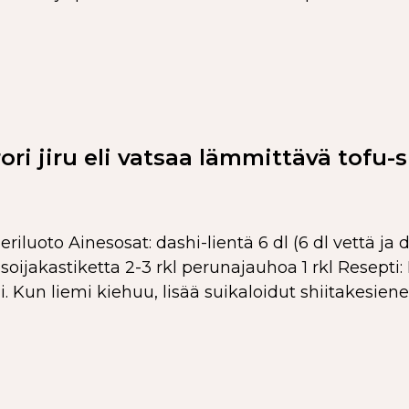
ori jiru eli vatsaa lämmittävä tofu-s
luoto Ainesosat: dashi-lientä 6 dl (6 dl vettä ja da
oijakastiketta 2-3 rkl perunajauhoa 1 rkl Resepti:
. Kun liemi kiehuu, lisää suikaloidut shiitakesien