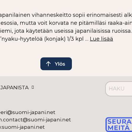
panilainen vihanneskeitto sopii erinomaisesti alk
nesosia, mutta voit korvata ne pitämilläsi raaka-ai
iemi, jota käytetään useissa japanilaisissa ruoiss
nyaku-hyytelöä (konjak) 1/3 kpl …
Lue lisää
 JAPANISTA
eeri@suomi-japani.net
n.contact@suomi-japani.net
suomi-japani.net