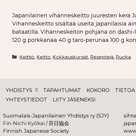
Japanilainen vihanneskeitto juuresten kera Ja
Vihanneskeitto sisältää useita japanilaisia ai
bataatilla. Vihanneskeiton pohjana on dashi-l
120 g porkkanaa 40 g taro-perunaa 100 g kon’
Keittiö
,
Keitto
,
Kokkauskurssit
,
Reseptejä
,
Ruoka
YHDISTYS
TAPAHTUMAT
KOKORO
TIETOA
YHTEYSTIEDOT
LIITY JÄSENEKSI
Suomalais-Japanilainen Yhdistys ry (SJY)
siht
Fin-Nichi Kyōkai
 芬日協会
japa
 /
Finnish Japanese Society
www.